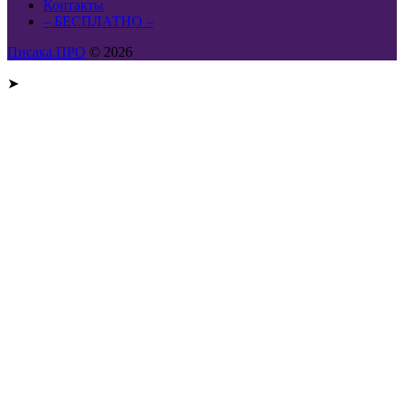
Контакты
– БЕСПЛАТНО –
Писака.ПРО
© 2026
➤